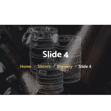
Minimum de commande de 12 bouteilles. Livraison OFFERTE
à partir de 50€.
Accueil
La Brasserie
Slide 4
A propos de nous
Boutique
Home
Sliders
Brewery
Slide 4
Services aux professionnels
Actualités
Contact
Mon compte