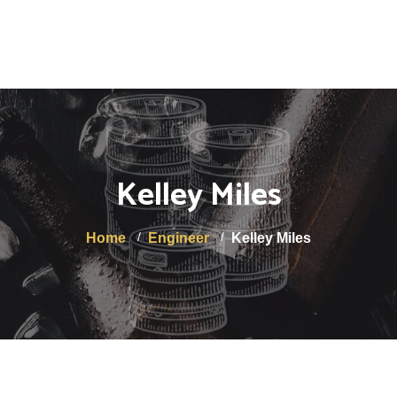
Minimum de commande de 12 bouteilles. Livraison OFFERTE
à partir de 50€.
Accueil
La Brasserie
Kelley Miles
A propos de nous
Boutique
Home
Engineer
Kelley Miles
Services aux professionnels
Actualités
Contact
Mon compte